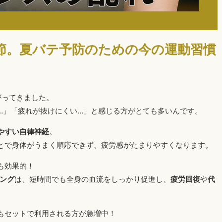
節。夏バテ予防のための今の運動習慣
がってきました。
…」「疲れが抜けにくい…」と感じる方がとても多いんです。
やすい自律神経
。
とで身体がうまく順応できず、疲労感がたまりやすくなります。
も効果的！
ング
は、短時間でも全身の血流をしっかり促進し、
疲労回復
や
代
もセットで利用される方が急増中！