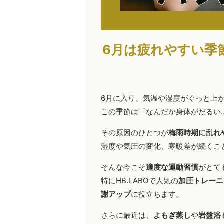
6月は疲れやすい季
6月に入り、気温や湿度がぐっと上
この季節は「なんだか身体がだるい
その原因のひとつが
梅雨時期に乱れ
湿度や気圧の変化、寒暖差が続くこ
そんな今こそ
適度な運動習慣
がとて
特にHB.LABOで人気の
加圧トレーニ
謝アップ
に役立ちます。
さらに最近は、
よもぎ蒸し
や
岩盤浴