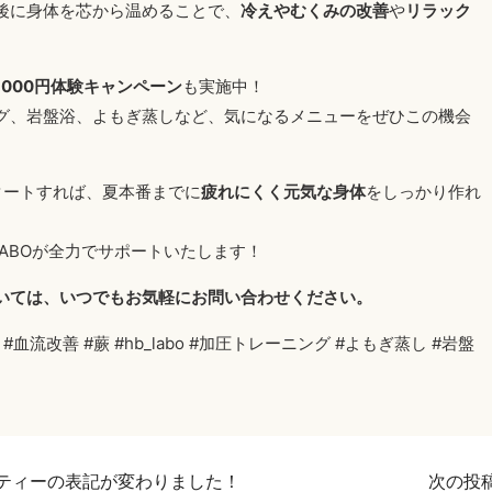
後に身体を芯から温めることで、
冷えやむくみの改善
や
リラック
1000円体験キャンペーン
も実施中！
グ、岩盤浴、よもぎ蒸しなど、気になるメニューをぜひこの機会
タートすれば、夏本番までに
疲れにくく元気な身体
をしっかり作れ
LABOが全力でサポートいたします！
いては、いつでもお気軽にお問い合わせください。
血流改善 #蕨 #hb_labo #加圧トレーニング #よもぎ蒸し #岩盤
ティーの表記が変わりました！
次の投