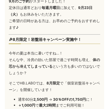
9月のご予約
がスタートしました！
定休日は通常どおり
毎週月曜日
に加えて、
9月23日
（火）
もお休みをいただきます。
ご希望の日時がある方は、お早めのご予約をおすすめし
ます♪
🎉8月限定！岩盤浴キャンペーン実施中！
今年の夏は本当に暑いですね…！
そんな中、冷房の効いた部屋で過ごす時間も増え、
体の
芯から冷えてしまっている
という方も多いのではないで
しょうか？
そこでHB.LABOでは、
8月限定
で「個室岩盤浴キャンペ
ーン」を開催しています！
通常60分
2,500円
→
30％OFFの1,750円
に！
＋1,000円
で
最大2時間
までご利用可能！