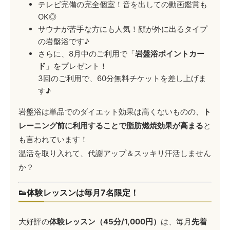
テレビ完備の完全個室！音を出しての動画鑑賞も
OK◎
サウナが苦手な方にも人気！顔が外に出るタイプ
の岩盤浴です♪
さらに、8月中のご利用で「
岩盤浴ポイントカー
ド
」をプレゼント！
3回のご利用で、60分無料チケットを差し上げま
す♪
岩盤浴は単品でのダイエット効果は高くないものの、
ト
レーニング前に利用することで脂肪燃焼効果が高まる
と
も言われています！
温活を取り入れて、代謝アップ＆スッキリ汗活しません
か？
👟体験レッスンは毎月7名限定！
大好評の
体験レッスン（45分/1,000円）
は、毎月
先着