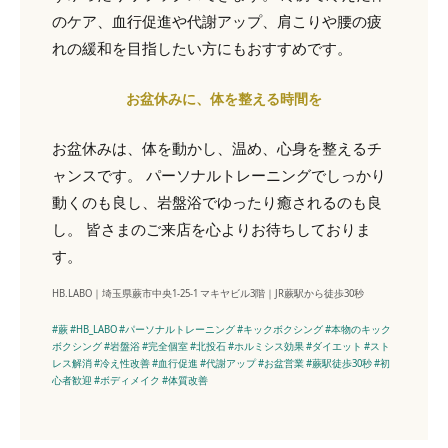
のケア、血行促進や代謝アップ、肩こりや腰の疲
れの緩和を目指したい方にもおすすめです。
お盆休みに、体を整える時間を
お盆休みは、体を動かし、温め、心身を整えるチ
ャンスです。 パーソナルトレーニングでしっかり
動くのも良し、岩盤浴でゆったり癒されるのも良
し。 皆さまのご来店を心よりお待ちしておりま
す。
HB.LABO｜埼玉県蕨市中央1-25-1 マキヤビル3階｜JR蕨駅から徒歩30秒
#蕨 #HB_LABO #パーソナルトレーニング #キックボクシング #本物のキック
ボクシング #岩盤浴 #完全個室 #北投石 #ホルミシス効果 #ダイエット #スト
レス解消 #冷え性改善 #血行促進 #代謝アップ #お盆営業 #蕨駅徒歩30秒 #初
心者歓迎 #ボディメイク #体質改善