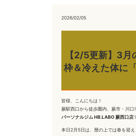
2026/02/05
【2/5更新】3
枠＆冷えた体に
皆様、こんにちは！
蕨駅西口から徒歩圏内、蕨市・川口
パーソナルジム HB.LABO 蕨西口店
本日2月5日は、暦の上では春を迎