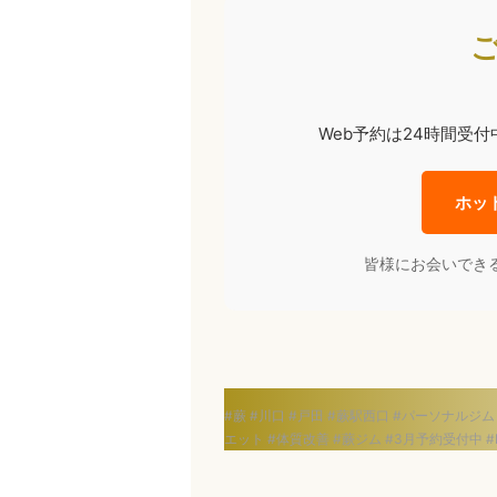
Web予約は24時間受
ホッ
皆様にお会いでき
#蕨 #川口 #戸田 #蕨駅西口 #パーソナルジ
エット #体質改善 #蕨ジム #3月予約受付中 #H