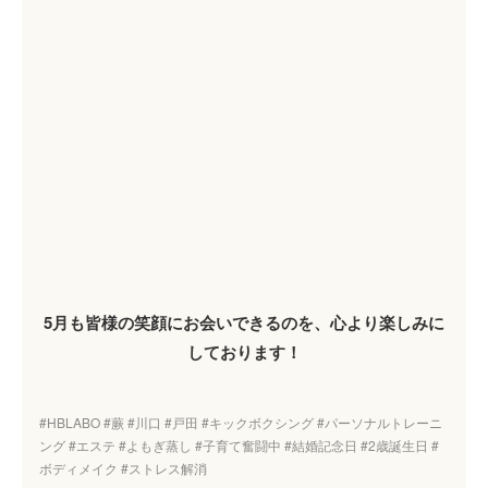
5月も皆様の笑顔にお会いできるのを、心より楽しみに
しております！
#HBLABO #蕨 #川口 #戸田 #キックボクシング #パーソナルトレーニ
ング #エステ #よもぎ蒸し #子育て奮闘中 #結婚記念日 #2歳誕生日 #
ボディメイク #ストレス解消