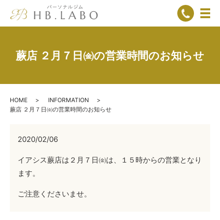
メ
蕨店 ２月７日㈮の営業時間のお知らせ
HOME
INFORMATION
蕨店 ２月７日㈮の営業時間のお知らせ
2020/02/06
イアシス蕨店は２月７日㈮は、１５時からの営業となり
ます。
ご注意くださいませ。