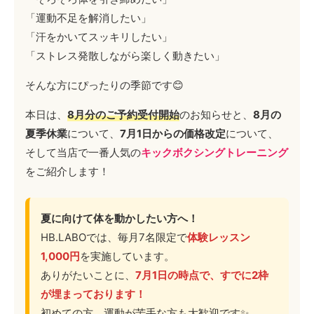
「運動不足を解消したい」
「汗をかいてスッキリしたい」
「ストレス発散しながら楽しく動きたい」
そんな方にぴったりの季節です😊
本日は、
8月分のご予約受付開始
のお知らせと、
8月の
夏季休業
について、
7月1日からの価格改定
について、
そして当店で一番人気の
キックボクシングトレーニング
をご紹介します！
夏に向けて体を動かしたい方へ！
HB.LABOでは、毎月7名限定で
体験レッスン
1,000円
を実施しています。
ありがたいことに、
7月1日の時点で、すでに2枠
が埋まっております！
初めての方、運動が苦手な方も大歓迎です✨